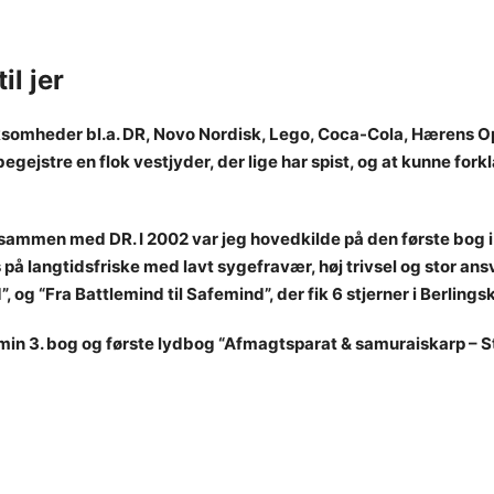
il jer
rksomheder bl
.
a. DR, Novo Nordisk, Lego, Coca-Cola, Hærens O
begejstre en flok vestjyder, der lige har spist, og at kunne for
en sammen med DR. I 2002 var jeg hovedkilde på den første b
 på langtidsfriske med lavt sygefravær, høj trivsel og stor an
, og “Fra Battlemind til Safemind”, der fik 6 stjerner i Berling
in 3. bog og første lydbog “Afmagtsparat & samuraiskarp – Str