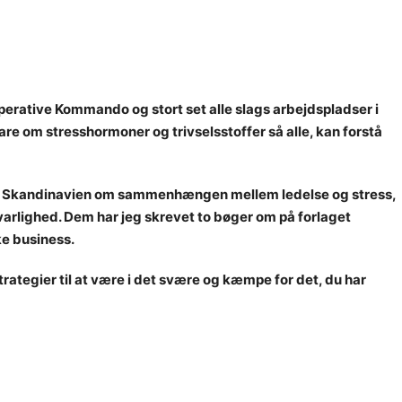
pera
tive Komm
a
ndo og stort set
a
lle sl
a
gs
a
rbejdspl
a
dser i
klare om stresshormoner og trivselsstoffer så alle, kan forstå
og i Skandinavien om sammenhængen mellem ledelse og stress,
svarlighed. Dem har jeg skrevet to bøger om på forlaget
ske business.
ategier til at være i det svære og kæmpe for det, du har