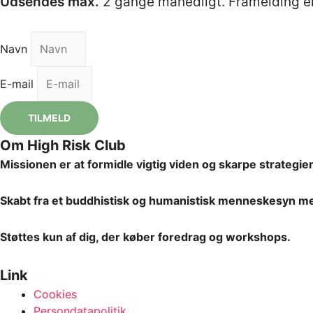
Udsendes max.
2 gange månedligt. Framelding er
Navn
E-mail
TILMELD
Om High Risk Club
Missionen er at formidle vigtig viden og skarpe strategie
Skabt fra et buddhistisk og humanistisk menneskesyn med e
S
tøttes kun af dig, der køber foredrag og workshops.
Link
Cookies
Persondatapolitik