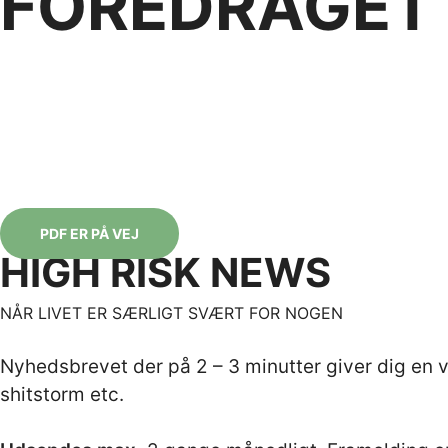
FOREDRAGET
AFMAGTSPARAT & SA
Lær strategier til at være i det svære og kæmp
Lærerigt, højaktuelt og underholdende foredrag, der tilpasses
PDF ER PÅ VEJ
HIGH RISK NEWS
NÅR LIVET ER SÆRLIGT SVÆRT FOR NOGEN
Nyhedsbrevet der på 2 – 3 minutter giver dig en vi
shitstorm etc.