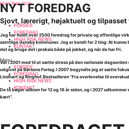
High Risk Club
NYT FOREDRAG
Sjovt, lærerigt, højaktuelt og tilpasset t
FORSIDE
FOREDRAG
Jeg har holdt over 2500 foredrag for priv
a
te og offentlige vi
HIGH RISK NEWS
s
a
mtlige d
a
nske kommuner.
Jeg er kendt for 2 ting: At kunne 
KONTAKT
det og bruge det i praksis både på jobbet, og når de har fri.
Menu
Var i 2001 med til at sætte stress på den nationale dagsord
FORSIDE
udgivet på Børsens Forlag. I 2007 begyndte jeg at sætte fokus
FOREDRAG
Lindhart og Ringhof. Bestselleren “Fra overlevelse til overskud”
HIGH RISK NEWS
KONTAKT
De to bøger udkom for 12 og 16 år siden, og i 2027 udkommer m
kært”.