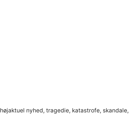
 eller heldags workshop
 høj
aktuel nyhed, tragedie, katastrofe, skandale,