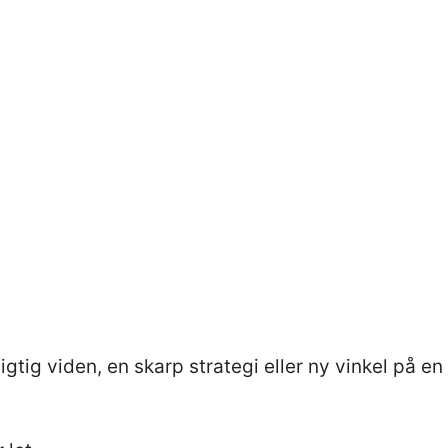
MURAISKARP
e for det, du har kært
 jeres situation og arbejdsplads. Kan også holdes som en halv
gtig viden, en skarp strategi eller ny vinkel på en